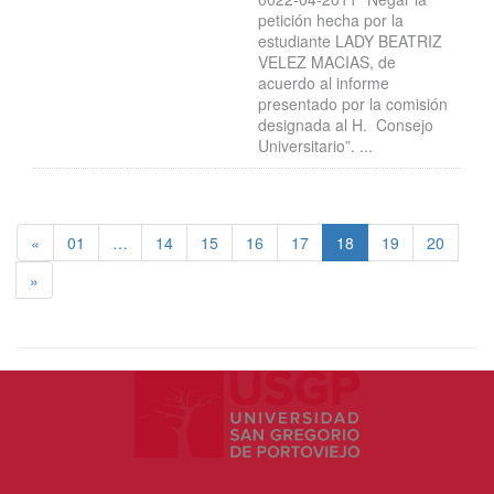
petición hecha por la
estudiante LADY BEATRIZ
VELEZ MACIAS, de
acuerdo al informe
presentado por la comisión
designada al H. Consejo
Universitario”. ...
«
01
…
14
15
16
17
18
19
20
»