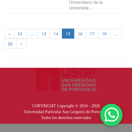
Universitario de la
Universida ...
«
01
…
13
14
15
16
17
18
…
20
»
COPYRIGHT Copyright © 2016 - 2026
Universidad Particular San Gregorio de Portoviejo
Todos los derechos reservados