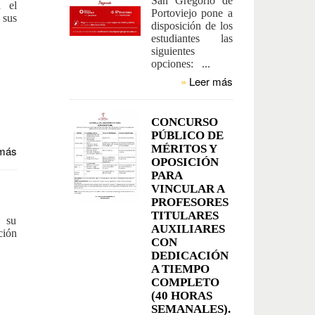
San Gregorio de
a el
Portoviejo pone a
 sus
disposición de los
estudiantes las
siguientes
opciones: ...
»
Leer más
CONCURSO
PÚBLICO DE
MÉRITOS Y
más
OPOSICIÓN
PARA
VINCULAR A
PROFESORES
TITULARES
a su
AUXILIARES
ción
CON
DEDICACIÓN
A TIEMPO
COMPLETO
(40 HORAS
SEMANALES).