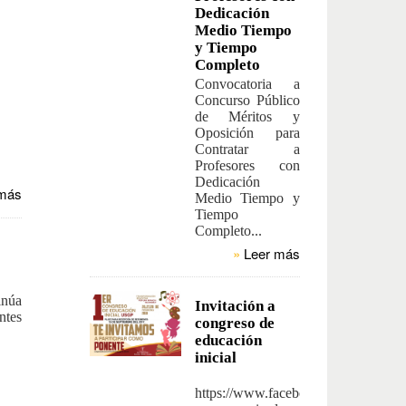
Dedicación
Medio Tiempo
y Tiempo
Completo
Convocatoria a
Concurso Público
de Méritos y
Oposición para
Contratar a
Profesores con
Dedicación
más
Medio Tiempo y
Tiempo
Completo...
»
Leer más
núa
Invitación a
ntes
congreso de
educación
inicial
https://www.facebook.com/notes/uni