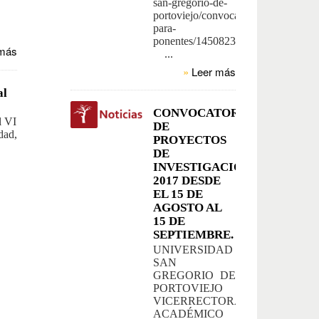
san-gregorio-de-
portoviejo/convocatoria-
para-
ponentes/1450823061670513/
más
...
»
Leer más
al
CONVOCATORIA
l VI
DE
dad,
PROYECTOS
DE
INVESTIGACIÓN
2017 DESDE
EL 15 DE
AGOSTO AL
15 DE
SEPTIEMBRE.
UNIVERSIDAD
SAN
GREGORIO DE
PORTOVIEJO
VICERRECTORADO
ACADÉMICO