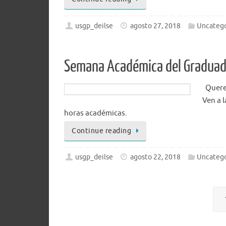
usgp_deilse
agosto 27, 2018
Uncatego
Semana Académica del Gradua
Querem
Ven a 
horas académicas.
Continue reading
usgp_deilse
agosto 22, 2018
Uncatego