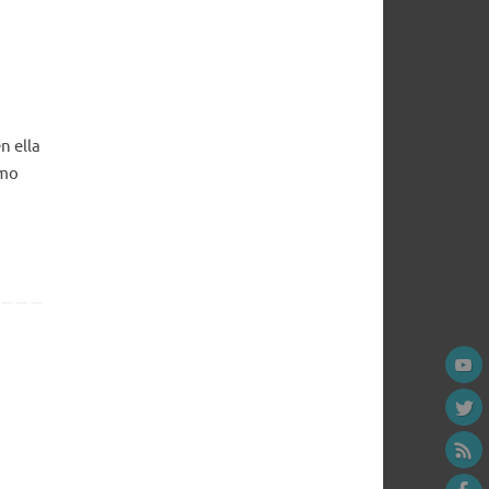
n ella
omo