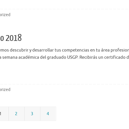
rized
do 2018
os descubrir y desarrollar tus competencias en tu área profesion
la semana académica del graduado USGP. Recibirás un certificado d
rized
1
2
3
4