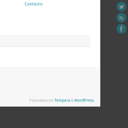
Contacto
Funciona con
Tempera
&
WordPress.