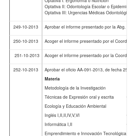
Optativa I: Ergonomía o Nutrición
Optativa II: Odontología Escolar o Epidemiolog
Optativa III: Urgencias Médicas Odontológicas 
249-10-2013
Aprobar el informe presentado por la Abg. Marí
250-10-2013
Acoger el informe presentado por el Coordinad
251-10-2013
Acoger el informe presentado por la Coordinad
252-10-2013
Aprobar el oficio AA-091-2013, de fecha 25 de
Materia
Unid
Metodología de la Investigación
Educa
Técnicas de Expresión oral y escrita
Cien
Ecología y Educación Ambiental
Ecot
Inglés I,II,II,IV,V,VI
Cent
Informática I,II
Cien
Emprendimiento e Innovación Tecnológica
Depa