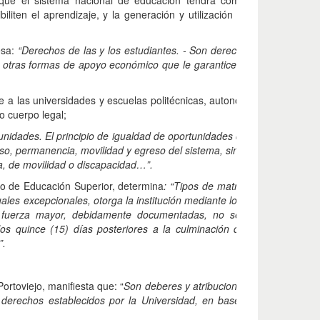
que el sistema nacional de educación tendrá como finalidad el de
biliten el aprendizaje, y la generación y utilización de conocimientos
esa:
“Derechos de las y los estudiantes. - Son derechos de las y los es
 otras formas de apoyo económico que le garantice igualdad de opor
e a las universidades y escuelas politécnicas, autonomía responsable 
o cuerpo legal;
unidades. El principio de igualdad de oportunidades consiste en garanti
o, permanencia, movilidad y egreso del sistema, sin discriminación de
ca, de movilidad o discapacidad…”.
o de Educación Superior, determina
: “Tipos de matrícula. - Se establ
duales excepcionales, otorga la institución mediante los mecanismos de
 o fuerza mayor, debidamente documentadas, no se haya matricula
los quince (15) días posteriores a la culminación del periodo de mat
”.
ortoviejo, manifiesta que: “
Son deberes y atribuciones de las y los est
y derechos establecidos por la Universidad, en base a la regulació