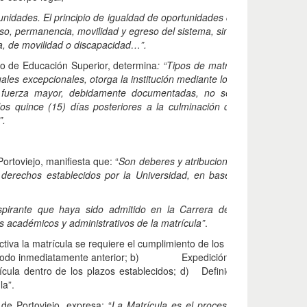
unidades. El principio de igualdad de oportunidades consiste en garanti
o, permanencia, movilidad y egreso del sistema, sin discriminación de
ca, de movilidad o discapacidad…”.
o de Educación Superior, determina
: “Tipos de matrícula. - Se establ
duales excepcionales, otorga la institución mediante los mecanismos de
 o fuerza mayor, debidamente documentadas, no se haya matricula
los quince (15) días posteriores a la culminación del periodo de mat
”.
ortoviejo, manifiesta que: “
Son deberes y atribuciones de las y los est
y derechos establecidos por la Universidad, en base a la regulació
spirante que haya sido admitido en la Carrera deberá cumplir en
os académicos y administrativos de la matrícula”
.
fectiva la matrícula se requiere el cumplimiento de los siguientes r
período inmediatamente anterior; b) Expedición de la orden de mat
ícula dentro de los plazos establecidos; d) Definición de los com
la”.
de Portoviejo, expresa: “
La Matrícula es el proceso por el cual un a