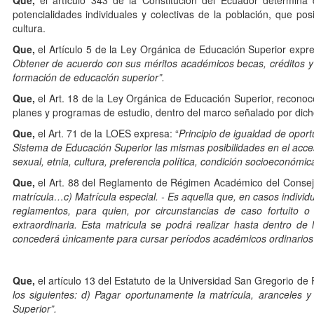
Que,
el artículo 343 de la Constitución del Ecuador determina 
potencialidades individuales y colectivas de la población, que posi
cultura.
Que,
el Artículo 5 de la Ley Orgánica de Educación Superior expr
Obtener de acuerdo con sus méritos académicos becas, créditos y
formación de educación superior”.
Que,
el Art. 18 de la Ley Orgánica de Educación Superior, reconoc
planes y programas de estudio, dentro del marco señalado por dich
Que,
el Art. 71 de la LOES expresa: “
Principio de igualdad de oport
Sistema de Educación Superior las mismas posibilidades en el acces
sexual, etnia, cultura, preferencia política, condición socioeconómi
Que,
el Art. 88 del Reglamento de Régimen Académico del Consej
matrícula…c) Matrícula especial. - Es aquella que, en casos indivi
reglamentos, para quien, por circunstancias de caso fortuito
extraordinaria. Esta matricula se podrá realizar hasta dentro de 
concederá únicamente para cursar períodos académicos ordinarios
Que,
el artículo 13 del Estatuto de la Universidad San Gregorio de P
los siguientes: d) Pagar oportunamente la matrícula, aranceles 
Superior”.