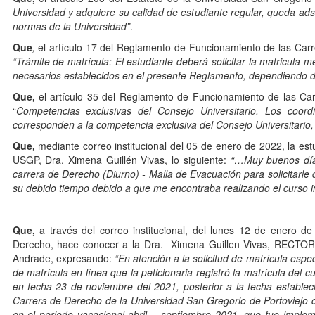
Universidad y adquiere su calidad de estudiante regular, queda a
normas de la Universidad”
.
Que
,
el artículo 17 del Reglamento de Funcionamiento de las Carr
“Trámite de matrícula: El estudiante deberá solicitar la matricula m
necesarios establecidos en el presente Reglamento, dependiendo de
Que,
el artículo 35 del Reglamento de Funcionamiento de las Ca
“
Competencias exclusivas del Consejo Universitario. Los coo
corresponden a la competencia exclusiva del Consejo Universitario, 
Que,
mediante correo institucional del 05 de enero de 2022, la es
USGP, Dra. Ximena Guillén Vivas, lo siguiente:
“…
Muy buenos día
carrera de Derecho (Diurno) - Malla de Evacuación para solicitar
su debido tiempo debido a que me encontraba realizando el curso int
Que,
a través del correo institucional, del lunes 12 de enero de
Derecho, hace conocer a la Dra. Ximena Guillen Vivas, RECTORA 
Andrade, expresando:
“
En atención a la solicitud de matrícula espec
de matrícula en línea que la peticionaria registró la matrícula d
en fecha 23 de noviembre del 2021, posterior a la fecha establ
Carrera de Derecho de la Universidad San Gregorio de Portovi
en el periodo vacacional abril – septiembre 2021, que fue impl