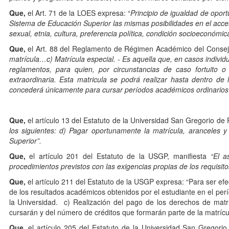
Que,
el Art. 71 de la LOES expresa: “
Principio de igualdad de oport
Sistema de Educación Superior las mismas posibilidades en el acces
sexual, etnia, cultura, preferencia política, condición socioeconómi
Que,
el Art. 88 del Reglamento de Régimen Académico del Consej
matrícula…c) Matrícula especial. - Es aquella que, en casos indivi
reglamentos, para quien, por circunstancias de caso fortuito
extraordinaria. Esta matricula se podrá realizar hasta dentro de 
concederá únicamente para cursar períodos académicos ordinarios
Que,
el artículo 13 del Estatuto de la Universidad San Gregorio de P
los siguientes: d) Pagar oportunamente la matrícula, aranceles 
Superior”.
Que,
el artículo 201 del Estatuto de la USGP, manifiesta
“El a
procedimientos previstos con las exigencias propias de los requisit
Que,
el artículo 211 del Estatuto de la USGP expresa: “Para ser e
de los resultados académicos obtenidos por el estudiante en el 
la Universidad. c) Realización del pago de los derechos de matr
cursarán y del número de créditos que formarán parte de la matrícu
Que,
el artículo 205 del Estatuto de la Universidad San Gregorio 