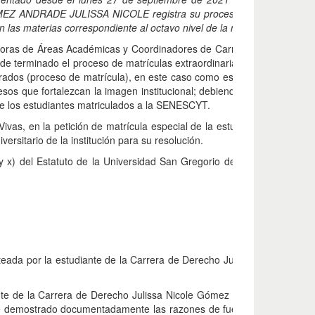
 GOMEZ ANDRADE JULISSA NICOLE registra su proceso de matrícula en
n
las materias correspondiente al octavo nivel de la malla de créditos 
toras de Áreas Académicas y Coordinadores de Carreras de la instituc
 de terminado el proceso de matrículas extraordinarias para el perio
rados (proceso de matrícula), en este caso como estudiantes de la US
esos que fortalezcan la imagen institucional; debiendo para ello comu
o de los estudiantes matriculados a la SENESCYT.
 Vivas, en la petición de matrícula especial de la estudiante descrita 
versitario de la institución para su resolución.
) y x) del Estatuto de la Universidad San Gregorio de Portoviejo, el Co
nteada por la estudiante de la Carrera de Derecho Julissa Nicole Góm
iante de la Carrera de Derecho Julissa Nicole Gómez Andrade, para el
e demostrado documentadamente las razones de fuerza mayor, caso f