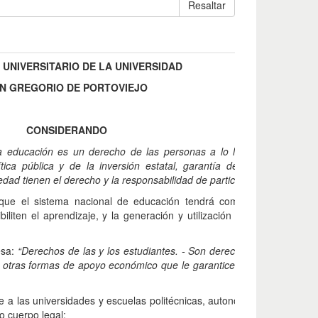
Resaltar
UNIVERSITARIO DE LA UNIVERSIDAD
N GREGORIO DE PORTOVIEJO
CONSIDERANDO
a educación es un derecho de las personas a lo largo de su vida y
tica pública y de la inversión estatal, garantía de la igualdad e in
iedad tienen el derecho y la responsabilidad de participar en el proceso
que el sistema nacional de educación tendrá como finalidad el de
biliten el aprendizaje, y la generación y utilización de conocimientos
esa:
“Derechos de las y los estudiantes. - Son derechos de las y los es
 otras formas de apoyo económico que le garantice igualdad de opor
e a las universidades y escuelas politécnicas, autonomía responsable 
o cuerpo legal;