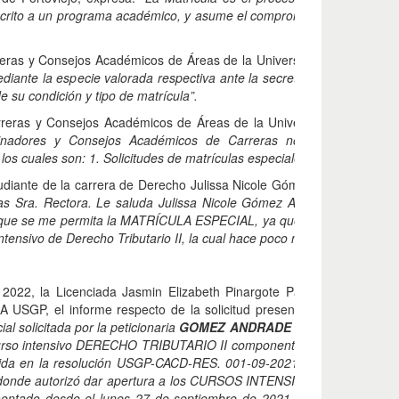
dscrito a un programa académico, y asume el compromiso de cumplir c
eras y Consejos Académicos de Áreas de la Universidad San Gregorio
ediante la especie valorada respectiva ante la secretaría de su carrera
 su condición y tipo de matrícula”.
rreras y Consejos Académicos de Áreas de la Universidad San Gregor
rdinadores y Consejos Académicos de Carreras no podrán conoce
los cuales son: 1. Solicitudes de matrículas especiales…”.
tudiante de la carrera de Derecho Julissa Nicole Gómez Andrade, hace
s Sra. Rectora.
Le saluda Julissa Nicole Gómez Andrade de CI: 13
le que se me permita la MATRÍCULA ESPECIAL, ya que por motivos per
ensivo de Derecho Tributario II, la cual hace poco me subieron la not
 2022, la Licenciada Jasmin Elizabeth Pinargote Párraga, Secretaría
USGP, el informe respecto de la solicitud presentada por la estudi
ial solicitada por la peticionaria
GOMEZ ANDRADE JULISSA NICOLE
el curso intensivo DERECHO TRIBUTARIO II componente de séptimo nivel
ecida en la resolución USGP-CACD-RES. 001-09-2021, adoptada por e
ejo donde autorizó dar apertura a los CURSOS INTENSIVOS DE MALL
ementado desde el lunes 27 de septiembre de 2021 hasta el viernes 