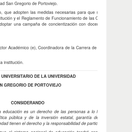
idad San Gregorio de Portoviejo.
o, que adopten las medidas necesarias para que se cumpla desde l
nstitución y el Reglamento de Funcionamiento de las Carreras y Conse
adoptar una campaña de concientización con docentes y estudiantes
rector Académico (e), Coordinadora de la Carrera de Derecho; y, estu
a institución.
UNIVERSITARIO DE LA UNIVERSIDAD
N GREGORIO DE PORTOVIEJO
CONSIDERANDO
a educación es un derecho de las personas a lo largo de su vida y
tica pública y de la inversión estatal, garantía de la igualdad e in
iedad tienen el derecho y la responsabilidad de participar en el proceso