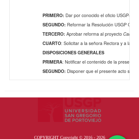
PRIMERO:
Dar por conocido el oficio USGP- DGA
SEGUNDO:
Reformar la Resolución USGP C.U 018-
TERCERO:
Aprobar reforma al proyecto
Carrera
CUARTO
: Solicitar a la señora Rectora y a la 
DISPOSICIONES GENERALES
PRIMERA
: Notificar el contenido de la present
SEGUNDO:
Disponer que el presente acto sea
COPYRIGHT Copyright © 2016 - 2026