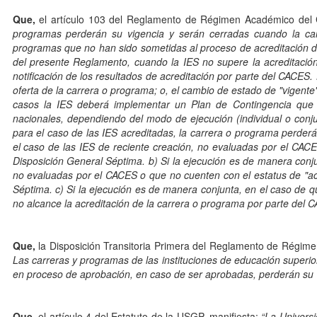
Que,
el artículo 103 del Reglamento de Régimen Académico del 
programas perderán su vigencia y serán cerradas cuando la car
programas que no han sido sometidas al proceso de acreditación de
del presente Reglamento, cuando la IES no supere la acreditación i
notificación de los resultados de acreditación por parte del CACES
oferta de la carrera o programa; o, el cambio de estado de "vigente"
casos la IES deberá implementar un Plan de Contingencia que 
nacionales, dependiendo del modo de ejecución (individual o conjun
para el caso de las IES acreditadas, la carrera o programa perder
el caso de las IES de reciente creación, no evaluadas por el CAC
Disposición General Séptima. b) Si la ejecución es de manera conju
no evaluadas por el CACES o que no cuenten con el estatus de "ac
Séptima. c) Si la ejecución es de manera conjunta, en el caso de 
no alcance la acreditación de la carrera o programa por parte del 
Que,
la Disposición Transitoria Primera del Reglamento de Régim
Las carreras y programas de las instituciones de educación superi
en proceso de aprobación, en caso de ser aprobadas, perderán su 
Que,
el artículo 4 del Estatuto de la USGP, manifiesta:
“La Univers