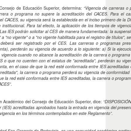
Consejo de Educación Superior, determina:
“Vigencia de carreras o
rera o programa no supere la acreditación del CACES. Para el ca
l CACES, su vigencia será la establecida en el inciso primero de la 
nstitucional. Para tal efecto, la aplicación de los tiempos de vigenc
. Las IES podrán solicitar al CES de manera fundamentada: la suspensió
 a "no vigente" o a "no vigente habilitada para el registro de títulos",
deberá ser registrado por el CES. Las carreras o programas pres
ta), perderán su vigencia de acuerdo a lo siguiente: a) Si la ejecuc
á vigencia cuando no alcance la acreditación de la carrera o program
ES o que no cuenten con el estatus de "acreditada", perderán su vige
nta, en el caso de que la red esté conformada entre IES acreditadas 
reditada", la carrera o programa perderá su vigencia de conformidad 
que la red esté conformada entre IES acreditadas, la carrera o progr
CACES”
.
en Académico del Consejo de Educación Superior, dice:
“DISPOSICIÓ
or (IES) acreditadas aprobados hasta la entrada en vigencia del pres
vigencia en los términos contemplados en este Reglamento”.
idad San Gregorio de Portoviejo, es una comunidad académica particula