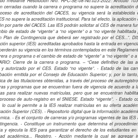
do mediante Resolución Nro. RPC-SE-08-No.023-2022: Artículo 103.
n cerradas cuando la carrera o programa no supere la acreditación 
ceso de acreditación del CACES, su vigencia será la establecida e
o supere la acreditación institucional. Para tal efecto, la aplicación 
ción por parte del CACES. Las IES podrán solicitar al CES de manera 
bio de estado de “vigente” a “no vigente” o a “no vigente habilitada pa
n Plan de Contingencia que deberá ser registrado por el CES...”
ción superior (IES) acreditadas aprobados hasta la entrada en vigenc
perderán su vigencia en los términos contemplados en este Reglamento
rrera o programa o el cambio de estado de “vigente” a “no vigente” o a 
SARIO: Cierre de la carrera o programa. – “Cese definitivo de las 
 y autorizado por el CES. Estado “no vigente”. - Estado de las ca
ación emitida por el Consejo de Educación Superior; y, por lo tanto,
mica de las titulaciones obtenidas, a través del proceso de autoregist
arreras y programas que se encuentran fuera de vigencia de acuerdo a 
as para realizar nuevas matrículas, pero que se encuentran habilita
proceso de auto-registro en el SNIESE. Estado “vigente”. - Estado co
cual le permite a la IES realizar matrículas en su oferta académic
ión Superior (CES). - Repositorio digital que la información académica
mica. - Es el conjunto de carreras y/o programas vigentes de las IES
tingencia. - Constituye un instrumento que determina el procedimien
ta y ejecuta la IES para garantizar el derecho de los estudiantes e
idad académica... Registro. - Acción mediante la cual se agregar 