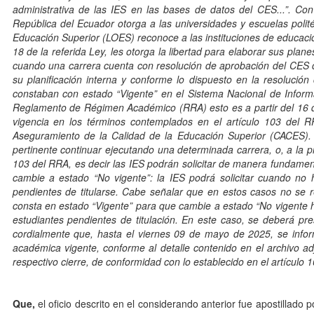
administrativa de las IES en las bases de datos del CES...”. Co
República del Ecuador otorga a las universidades y escuelas polit
Educación Superior (LOES) reconoce a las instituciones de educación 
18 de la referida Ley, les otorga la libertad para elaborar sus pl
cuando una carrera cuenta con resolución de aprobación del CES 
su planificación interna y conforme lo dispuesto en la resolució
constaban con estado “Vigente” en el Sistema Nacional de Infor
Reglamento de Régimen Académico (RRA) esto es a partir del 16 de
vigencia en los términos contemplados en el artículo 103 del R
Aseguramiento de la Calidad de la Educación Superior (CACES).
pertinente continuar ejecutando una determinada carrera, o, a la p
103 del RRA, es decir las IES podrán solicitar de manera fundament
cambie a estado “No vigente”: la IES podrá solicitar cuando no 
pendientes de titularse. Cabe señalar que en estos casos no se r
consta en estado “Vigente” para que cambie a estado “No vigente hab
estudiantes pendientes de titulación. En este caso, se deberá pr
cordialmente que, hasta el viernes 09 de mayo de 2025, se inform
académica vigente, conforme al detalle contenido en el archivo ad
respectivo cierre, de conformidad con lo establecido en el artícu
Que,
el oficio descrito en el considerando anterior fue apostillad