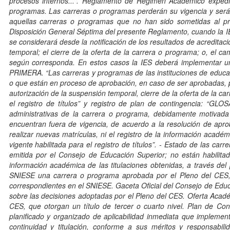
procesos internos...”. Reglamento de Régimen Académico expedi
programas. Las carreras o programas perderán su vigencia y será
aquellas carreras o programas que no han sido sometidas al pro
Disposición General Séptima del presente Reglamento, cuando la IES n
se considerará desde la notificación de los resultados de acredita
temporal; el cierre de la oferta de la carrera o programa; o, el cam
según corresponda. En estos casos la IES deberá implementar u
PRIMERA. “Las carreras y programas de las instituciones de educa
o que están en proceso de aprobación, en caso de ser aprobadas, 
autorización de la suspensión temporal, cierre de la oferta de la ca
el registro de títulos” y registro de plan de contingencia: “GLO
administrativas de la carrera o programa, debidamente motivada
encuentran fuera de vigencia, de acuerdo a la resolución de aprob
realizar nuevas matrículas, ni el registro de la información acadé
vigente habilitada para el registro de títulos”. - Estado de las c
emitida por el Consejo de Educación Superior; no están habilitad
información académica de las titulaciones obtenidas, a través del 
SNIESE una carrera o programa aprobada por el Pleno del CES, lo 
correspondientes en el SNIESE. Gaceta Oficial del Consejo de Educac
sobre las decisiones adoptadas por el Pleno del CES. Oferta Acadé
CES, que otorgan un título de tercer o cuarto nivel. Plan de Con
planificado y organizado de aplicabilidad inmediata que implemen
continuidad y titulación, conforme a sus méritos y responsabil