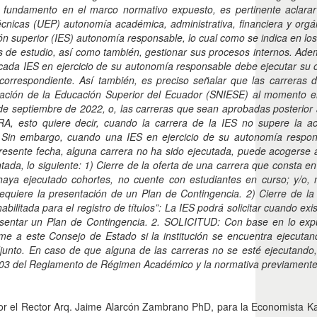
n fundamento en el marco normativo expuesto, es pertinente aclarar
écnicas (UEP) autonomía académica, administrativa, financiera y orgá
superior (IES) autonomía responsable, lo cual como se indica en los lit
anes de estudio, así como también, gestionar sus procesos internos. Ad
cada IES en ejercicio de su autonomía responsable debe ejecutar su
n correspondiente. Así también, es preciso señalar que las carreras 
mación de la Educación Superior del Ecuador (SNIESE) al momento en
 septiembre de 2022, o, las carreras que sean aprobadas posterior 
RA, esto quiere decir, cuando la carrera de la IES no supere la ac
 Sin embargo, cuando una IES en ejercicio de su autonomía respons
resente fecha, alguna carrera no ha sido ejecutada, puede acogerse a
ada, lo siguiente: 1) Cierre de la oferta de una carrera que consta e
haya ejecutado cohortes, no cuente con estudiantes en curso; y/o,
equiere la presentación de un Plan de Contingencia. 2) Cierre de la
ilitada para el registro de títulos”: La IES podrá solicitar cuando exi
esentar un Plan de Contingencia. 2. SOLICITUD: Con base en lo expu
e a este Consejo de Estado si la institución se encuentra ejecutando
junto. En caso de que alguna de las carreras no se esté ejecutando, 
lo 103 del Reglamento de Régimen Académico y la normativa previamente
o por el Rector Arq. Jaime Alarcón Zambrano PhD, para la Economista Kat