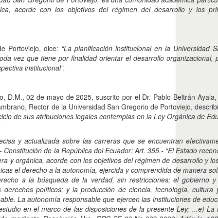
ica, acorde con los objetivos del régimen del desarrollo y los pri
de Portoviejo, dice:
“La planificación institucional en la Universidad 
oda vez que tiene por finalidad orientar el desarrollo organizacional,
ectiva institucional”.
D.M., 02 de mayo de 2025, suscrito por el Dr. Pablo Beltrán Ayala,
Zambrano, Rector de la Universidad San Gregorio de Portoviejo, descri
icio de sus atribuciones legales contemplas en la Ley Orgánica de Ed
a
recisa y actualizada sobre las carreras que se encuentran efectivam
onstitución de la República del Ecuador: Art. 355.- “El Estado recon
ra y orgánica, acorde con los objetivos del régimen de desarrollo y los
cnicas el derecho a la autonomía, ejercida y comprendida de manera sol
erecho a la búsqueda de la verdad, sin restricciones; el gobierno 
 derechos políticos; y la producción de ciencia, tecnología, cultura 
sable. La autonomía responsable que ejercen las instituciones de educ
estudio en el marco de las disposiciones de la presente Ley; ...e) La 