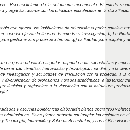
resa:
“Reconocimiento de la autonomía responsable. El Estado recon
ra y orgánica, acorde con los principios establecidos en la Constituci
able que ejercen las instituciones de educación superior consiste en
n superior ejerzan la libertad de cátedra e investigación; b) La libert
 para gestionar sus procesos internos…g) La libertad para adquirir y a
siste en que la educación superior responda a las expectativas y neces
e desarrollo científico, humanístico y tecnológico mundial, y a la diversi
, de investigación y actividades de vinculación con la sociedad, a l
ón y diversificación de profesiones y grados académicos, a las tendenc
provinciales y regionales; a la vinculación con la estructura producti
ogía”.
rsidades y escuelas politécnicas elaborarán planes operativos y planes
as orientaciones. Estos planes deberán contemplar las acciones en el
ia y Tecnología, Innovación y Saberes Ancestrales, y con el Plan Naciona