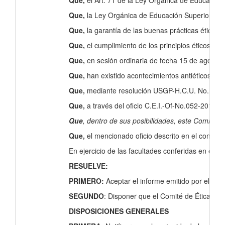
Que,
el Art. 71 de la Ley Orgánica de Educación 
Que,
la Ley Orgánica de Educación Superior desta
Que,
la garantía de las buenas prácticas éticas 
Que,
el cumplimiento de los principios éticos en
Que,
en sesión ordinaria de fecha 15 de agosto d
Que,
han existido acontecimientos antiéticos de
Que,
mediante resolución USGP-H.C.U. No. 276-08
Que,
a través del oficio C.E.I.-Of-No.052-2017,
Que
, dentro de sus posibilidades, este Comité 
Que,
el mencionado oficio descrito en el conside
En ejercicio de las facultades conferidas en el ar
RESUELVE:
PRIMERO:
Aceptar el informe emitido por el Co
SEGUNDO
: Disponer que el Comité de Ética de l
DISPOSICIONES GENERALES