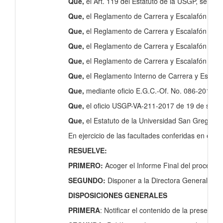
Que,
el Art. 119 del Estatuto de la USGP, señala
Que,
el Reglamento de Carrera y Escalafón del P
Que,
el Reglamento de Carrera y Escalafón del P
Que,
el Reglamento de Carrera y Escalafón del Pr
Que,
el Reglamento de Carrera y Escalafón del P
Que,
el Reglamento Interno de Carrera y Escalaf
Que,
mediante oficio E.G.C.-Of. No. 086-2017, d
Que,
el oficio USGP-VA-211-2017 de 19 de septie
Que,
el Estatuto de la Universidad San Gregorio 
En ejercicio de las facultades conferidas en el ar
RESUELVE:
PRIMERO:
Acoger el Informe Final del proceso 
SEGUNDO:
Disponer a la Directora General Ac
DISPOSICIONES GENERALES
PRIMERA
: Notificar el contenido de la present