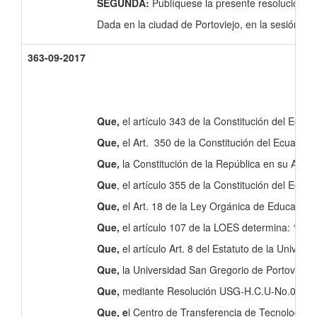
SEGUNDA:
Publíquese la presente resolución en 
Dada en la ciudad de Portoviejo, en la sesión ord
363-09-2017
Que,
el artículo 343 de la Constitución del Ecuad
Que,
el Art. 350 de la Constitución del Ecuador s
Que,
la Constitución de la República en su Art. 3
Que
, el artículo 355 de la Constitución del Ecua
Que,
el Art. 18 de la Ley Orgánica de Educación 
Que,
el artículo 107 de la LOES determina:
“Prin
Que,
el artículo Art. 8 del Estatuto de la Univer
Que,
la Universidad San Gregorio de Portoviejo,
Que,
mediante Resolución USG-H.C.U-No.0064-05-2
Que, e
l Centro de Transferencia de Tecnologías 