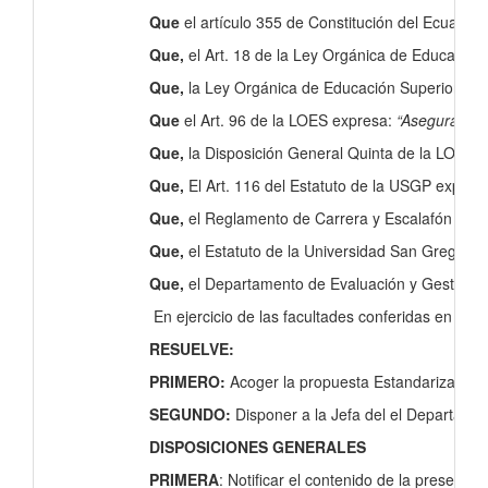
Que
el artículo 355 de Constitución del Ecuador,
Que,
el Art. 18 de la Ley Orgánica de Educación 
Que,
la Ley Orgánica de Educación Superior, en e
Que
el Art. 96 de la LOES expresa:
“Aseguramient
Que,
la Disposición General Quinta de la LOES 
Que,
El Art. 116 del Estatuto de la USGP expres
Que,
el Reglamento de Carrera y Escalafón del P
Que,
el Estatuto de la Universidad San Gregorio 
Que,
el Departamento de Evaluación y Gestión de 
En ejercicio de las facultades conferidas en el ar
RESUELVE:
PRIMERO:
Acoger la propuesta Estandarización 
SEGUNDO:
Disponer a la Jefa del el Departame
DISPOSICIONES GENERALES
PRIMERA
: Notificar el contenido de la present