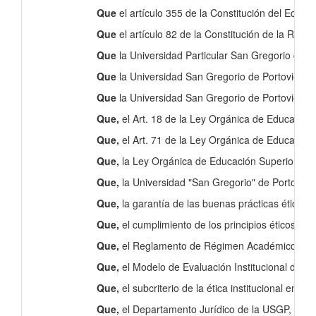
Que
el artículo 355 de la Constitución del Ecuad
Que
el artículo 82 de la Constitución de la Repú
Que
la Universidad Particular San Gregorio de 
Que
la Universidad San Gregorio de Portoviejo, e
Que
la Universidad San Gregorio de Portoviejo, e
Que,
el Art. 18 de la Ley Orgánica de Educación 
Que,
el Art. 71 de la Ley Orgánica de Educación 
Que,
la Ley Orgánica de Educación Superior desta
Que,
la Universidad "San Gregorio" de Portoviejo,
Que,
la garantía de las buenas prácticas éticas 
Que,
el cumplimiento de los principios éticos en
Que,
el Reglamento de Régimen Académico emiti
Que,
el Modelo de Evaluación Institucional de Un
Que,
el subcriterio de la ética institucional en
Que,
el Departamento Jurídico de la USGP, presen