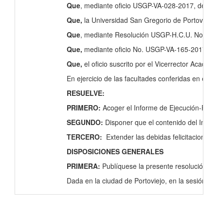
Que
, mediante oficio USGP-VA-028-2017, de fech
Que,
la Universidad San Gregorio de Portoviejo, 
Que
, mediante Resolución USGP-H.C.U. No. 160-0
Que,
mediante oficio No. USGP-VA-165-2017 de fe
Que,
el oficio suscrito por el Vicerrector Acadé
En ejercicio de las facultades conferidas en el ar
RESUELVE:
PRIMERO:
Acoger el Informe de Ejecución-Plan 
SEGUNDO:
Disponer que el contenido del Infor
TERCERO:
Extender las debidas felicitaciones 
DISPOSICIONES GENERALES
PRIMERA:
Publíquese la presente resolución en l
Dada en la ciudad de Portoviejo, en la sesión or