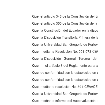
Que,
el artículo 343 de la Constitución del Ecuad
Que,
el artículo 350 de la Constitución de la Rep
Que
, la Constitución del Ecuador en la disposici
Que,
la Disposición Transitoria Primera de la Le
Que,
la Universidad San Gregorio de Portoviejo, 
Que,
mediante Resolución No. 001-073-CEAACES-201
Que,
la Disposición General Tercera del Reglame
Que,
el artículo 3 del Reglamento para la Evalua
Que,
de conformidad con lo establecido en el ar
Que,
de conformidad con lo establecido en el art
Que,
mediante resolución No. 391-CEAACES-SO-11-2
Que,
la Universidad San Gregorio de Portoviejo, 
Que,
mediante informe del Autoevaluación Institu