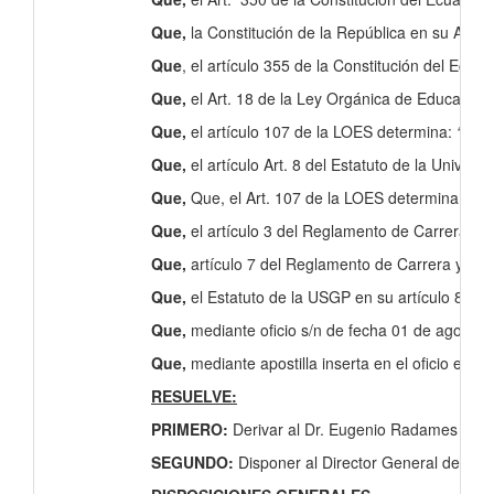
Que,
la Constitución de la República en su Art. 3
Que
, el artículo 355 de la Constitución del Ecua
Que,
el Art. 18 de la Ley Orgánica de Educación 
Que,
el artículo 107 de la LOES determina:
“Prin
Que,
el artículo Art. 8 del Estatuto de la Univer
Que,
Que, el Art. 107 de la LOES determina: “Prin
Que,
el artículo 3 del Reglamento de Carrera y E
Que,
artículo 7 del Reglamento de Carrera y Esc
Que,
el Estatuto de la USGP en su artículo 8 dis
Que,
mediante oficio s/n de fecha 01 de agosto d
Que,
mediante apostilla inserta en el oficio envi
RESUELVE:
PRIMERO:
Derivar al Dr. Eugenio Radames Borrot
SEGUNDO:
Disponer al Director General de Posg