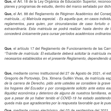
Que,
el Art. 18 de la Ley Orgánica de Educación Superior, reconoc
planes y programas de estudio, dentro del marco señalado por dich
Que,
el Art. 88 del Reglamento de Régimen Académico del Consej
matrícula…c) Matrícula especial. - Es aquella que, en casos indivi
reglamentos, para quien, por circunstancias de caso fortuito
extraordinaria. Esta matricula se podrá realizar hasta dentro de 
concederá únicamente para cursar períodos académicos ordinarios
Que
,
el artículo 17 del Reglamento de Funcionamiento de las Carr
“Trámite de matrícula: El estudiante deberá solicitar la matrícula m
necesarios establecidos en el presente Reglamento, dependiendo de
Que,
mediante correo institucional del 27 de Agosto de 2021, el e
Gregorio de Portoviejo, Dra. Ximena Guillén Vivas, de matrícula espe
de la carrera de Derecho, pido ante ustedes se considere la grave 
los hogares del Ecuador y por consiguiente solicito ante estos 
iliquidez económica y deterioro de alguno de nuestros familiares
que a pesar de yo haber tenido el COVID-19 he estado asistiendo 
queda más que agradecerles por la respuesta favorable que le pued
Que,
mediante correo electrónico, del 03 de septiembre del 2021,