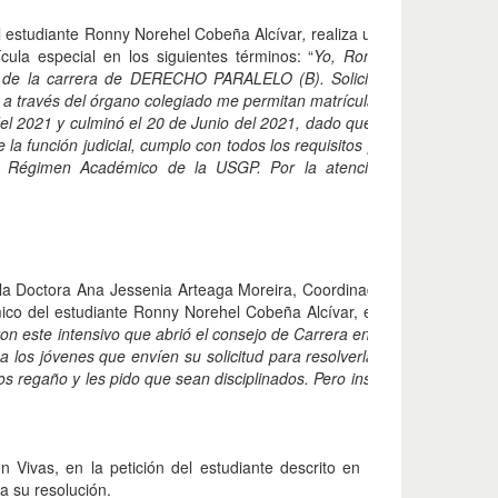
el estudiante Ronny Norehel Cobeña Alcívar
,
realiza una petición ante 
ula especial en los siguientes términos: “
Yo, Ronny Norehel Cobeñ
 la carrera de DERECHO PARALELO (B). Solicito a usted que se m
, a través del órgano colegiado me permitan matrícula especial debido 
l 2021 y culminó el 20 de Junio del 2021, dado que también que tuve
a función judicial, cumplo con todos los requisitos para poder matricu
de Régimen Académico de la USGP. Por la atención que brinde a l
 la Doctora Ana Jessenia Arteaga Moreira, Coordinadora de la Carrer
ico del estudiante Ronny Norehel Cobeña Alcívar, en los siguientes 
on este intensivo que abrió el consejo de Carrera en consideración al
 a los jóvenes que envíen su solicitud para resolverla en el HCU, a
s regaño y les pido que sean disciplinados. Pero insistiré, lamento las
én Vivas, en la petición del estudiante descrito en el considerando a
ara su resolución.