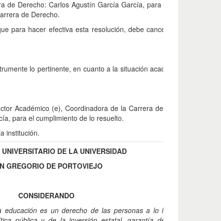
era de Derecho: Carlos Agustín García García, para el periodo académ
Carrera de Derecho.
que para hacer efectiva esta resolución, debe cancelar los valores p
trumente lo pertinente, en cuanto a la situación académica y justificac
rector Académico (e), Coordinadora de la Carrera de Derecho, Direcci
ía, para el cumplimiento de lo resuelto.
 institución.
UNIVERSITARIO DE LA UNIVERSIDAD
N GREGORIO DE PORTOVIEJO
CONSIDERANDO
a educación es un derecho de las personas a lo largo de su vida y
tica pública y de la inversión estatal, garantía de la igualdad e in