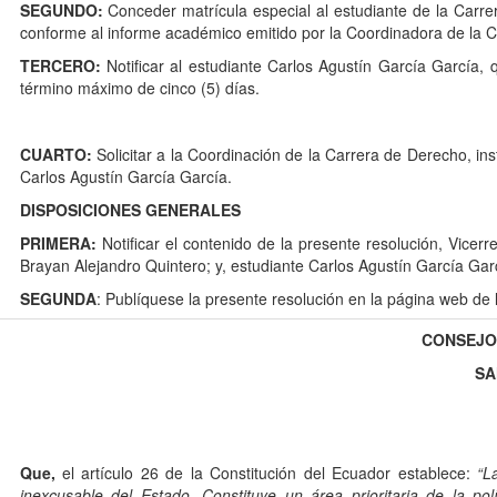
SEGUNDO:
Conceder matrícula especial al estudiante de la Carr
conforme al informe académico emitido por la Coordinadora de la 
TERCERO:
Notificar al estudiante Carlos Agustín García García, 
término máximo de cinco (5) días.
CUARTO:
Solicitar a la Coordinación de la Carrera de Derecho, ins
Carlos Agustín García García.
DISPOSICIONES GENERALES
PRIMERA:
Notificar el contenido de la presente resolución, Vicer
Brayan Alejandro Quintero; y, estudiante Carlos Agustín García Garc
SEGUNDA
: Publíquese la presente resolución en la página web de la
CONSEJO 
SA
1
Que,
el artículo 26 de la Constitución del Ecuador establece:
“L
inexcusable del Estado. Constituye un área prioritaria de la polí