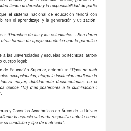
iedad tienen el derecho y la responsabilidad de participar en el proceso
que el sistema nacional de educación tendrá como finalidad el de
biliten el aprendizaje, y la generación y utilización de conocimientos
esa:
“Derechos de las y los estudiantes. - Son derechos de las y los es
 otras formas de apoyo económico que le garantice igualdad de opor
e a las universidades y escuelas politécnicas, autonomía responsable 
o cuerpo legal;
o de Educación Superior, determina
: “Tipos de matrícula. - Se establ
duales excepcionales, otorga la institución mediante los mecanismos de
 o fuerza mayor, debidamente documentadas, no se haya matricula
los quince (15) días posteriores a la culminación del periodo de mat
”.
eras y Consejos Académicos de Áreas de la Universidad San Gregorio
ediante la especie valorada respectiva ante la secretaría de su carrera
 su condición y tipo de matrícula”.