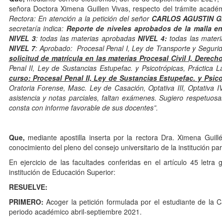
señora Doctora Ximena Guillen Vivas, respecto del trámite académ
Rectora: En atención a la petición del señor
CARLOS AGUSTIN G
secretaría indica:
Reporte de niveles aprobados de la malla e
NIVEL 3
: todas las materias aprobadas
NIVEL 4:
todas las mate
NIVEL 7
: Aprobado: Procesal Penal I, Ley de Transporte y Seguri
solicitud de matrícula en las materias Procesal Civil I, Derecho 
Penal II, Ley de Sustancias Estupefac. y Psicotrópicas, Práctica L
curso: Procesal Penal II, Ley de Sustancias Estupefac. y Psic
Oratoria Forense, Masc. Ley de Casación, Optativa III, Optativa I
asistencia y notas parciales, faltan exámenes. Sugiero respetuosa
consta con informe favorable de sus docentes
”
.
Que,
mediante apostilla inserta por la rectora Dra. Ximena Guill
conocimiento del pleno del consejo universitario de la institución p
En ejercicio de las facultades conferidas en el artículo 45 letra
institución de Educación Superior:
RESUELVE:
PRIMERO:
Acoger la petición formulada por el estudiante de la C
periodo académico abril-septiembre 2021.