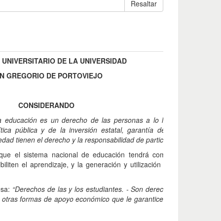
Resaltar
UNIVERSITARIO DE LA UNIVERSIDAD
N GREGORIO DE PORTOVIEJO
CONSIDERANDO
a educación es un derecho de las personas a lo largo de su vida y
tica pública y de la inversión estatal, garantía de la igualdad e in
iedad tienen el derecho y la responsabilidad de participar en el proceso
que el sistema nacional de educación tendrá como finalidad el de
biliten el aprendizaje, y la generación y utilización de conocimientos
esa:
“Derechos de las y los estudiantes. - Son derechos de las y los es
 otras formas de apoyo económico que le garantice igualdad de opor