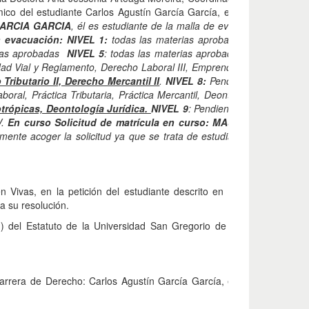
ico del estudiante Carlos Agustín García García, en los siguientes 
ARCIA GARCIA
, él es estudiante de la malla de evacuación, su inf
n evacuación: NIVEL 1:
todas las materias aprobadas
NIVEL 2:
tod
rias aprobadas
NIVEL 5
: todas las materias aprobadas
NIVEL 6:
tod
dad Vial y Reglamento, Derecho Laboral III, Emprendimiento e Innova
Tributario II, Derecho Mercantil II
.
NIVEL 8:
Pendiente por aprobar: 
aboral, Práctica Tributaria, Práctica Mercantil, Deontología Jurídica.
otrópicas, Deontología Jurídica.
NIVEL 9
: Pendiente por aprobar: Prá
V.
En curso Solicitud de matrícula en curso: MASC.
Según el info
mente acoger la solicitud ya que se trata de estudiante de evacuació
én Vivas, en la petición del estudiante descrito en el considerando a
ara su resolución.
 g) del Estatuto de la Universidad San Gregorio de Portoviejo, el Co
arrera de Derecho: Carlos Agustín García García, en la que solicita m