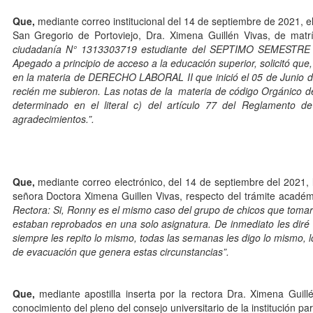
Que,
mediante correo institucional del 14 de septiembre de 2021, 
San Gregorio de Portoviejo, Dra. Ximena Guillén Vivas, de matríc
ciudadanía N° 1313303719 estudiante del SEPTIMO SEMESTRE de
Apegado a principio de acceso a la educación superior, solicitó que
en la materia de DERECHO LABORAL II que inició el 05 de Junio de
recién me subieron. Las notas de la materia de código Orgánico de l
determinado en el literal c) del artículo 77 del Reglamento 
agradecimientos.
”.
Que,
mediante correo electrónico, del 14 de septiembre del 2021,
señora Doctora Ximena Guillen Vivas, respecto del trámite académ
Rectora:
Si, Ronny es el mismo caso del grupo de chicos que tomar
estaban reprobados en una solo asignatura. De inmediato les diré
siempre les repito lo mismo, todas las semanas les digo lo mismo, lo
de evacuación que genera estas circunstancias
”
.
Que,
mediante apostilla inserta por la rectora Dra. Ximena Guill
conocimiento del pleno del consejo universitario de la institución p