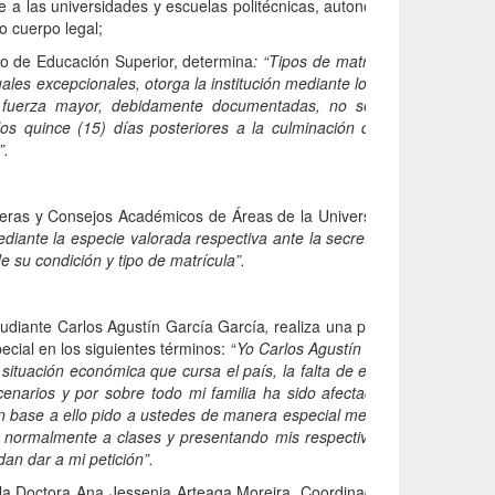
e a las universidades y escuelas politécnicas, autonomía responsable 
o cuerpo legal;
o de Educación Superior, determina
: “Tipos de matrícula. - Se establ
duales excepcionales, otorga la institución mediante los mecanismos de
 o fuerza mayor, debidamente documentadas, no se haya matricula
los quince (15) días posteriores a la culminación del periodo de mat
”.
eras y Consejos Académicos de Áreas de la Universidad San Gregorio
ediante la especie valorada respectiva ante la secretaría de su carrera
 su condición y tipo de matrícula”.
studiante Carlos Agustín García García
,
realiza una petición ante la Re
cial en los siguientes términos: “
Yo Carlos Agustín García García de
situación económica que cursa el país, la falta de empleo, la falta d
escenarios y por sobre todo mi familia ha sido afectada por la pan
, en base a ello pido a ustedes de manera especial me autoricen la 
normalmente a clases y presentando mis respectivas tareas en la di
an dar a mi petición
”.
 la Doctora Ana Jessenia Arteaga Moreira, Coordinadora de la Carrer