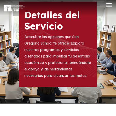
Detalles del
Servicio
Descubre las opciones que San
Gregorio School te ofrece. Explora
nuestros programas y servicios
diseñados para impulsar tu desarrollo
académico y profesional, brindándote
el apoyo y las herramientas
necesarias para alcanzar tus metas.