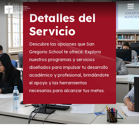
Detalles del
Servicio
Descubre las opciones que San
Gregorio School te ofrece. Explora
nuestros programas y servicios
diseñados para impulsar tu desarrollo
académico y profesional, brindándote
el apoyo y las herramientas
necesarias para alcanzar tus metas.