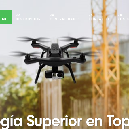
1
02
03
04
05
OME
DESCRIPCIÓN
GENERALIDADES
CONTACTO
POST
gía Superior en To