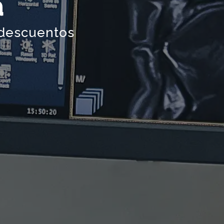
a
 descuentos